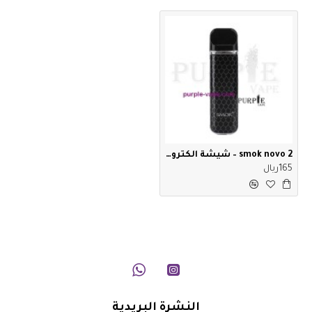
smok novo 2 – شيشة الكترونية سموك – نوفو ٢ فل كت
165ريال
النشرة البريدية