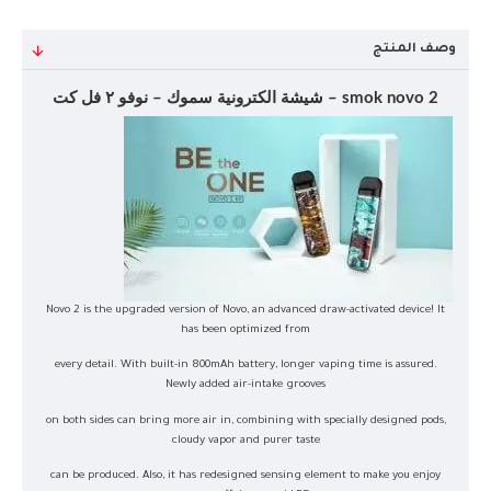
وصف المنتج
smok novo 2 – شيشة الكترونية سموك – نوفو ٢ فل كت
Novo 2 is the upgraded version of Novo, an advanced draw-activated device! It
has been optimized from
every detail. With built-in 800mAh battery, longer vaping time is assured.
Newly added air-intake grooves
on both sides can bring more air in, combining with specially designed pods,
cloudy vapor and purer taste
can be produced. Also, it has redesigned sensing element to make you enjoy