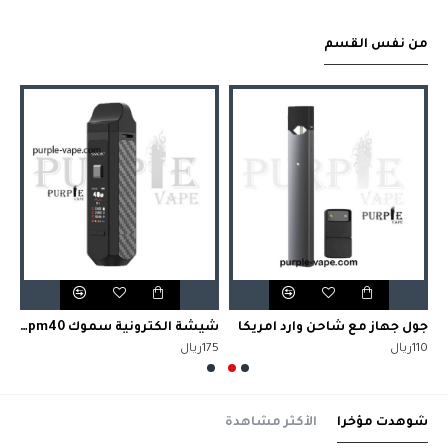
من نفس القسم
جول جهاز مع شاحن وارد امريكا
شيشة الكترونية سموك rpm40 – ار بي ام ٤٠ بود مود كت
فو
110ريال
175ريال
165ر
شوهدت مؤخرا
الأكثر مشاهدة