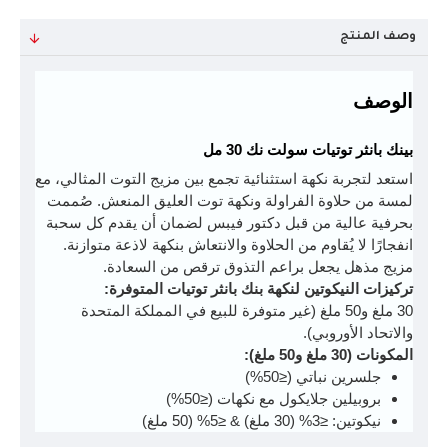
وصف المنتج
الوصف
بينك بانثر توتيات سولت نك 30 مل
استعد لتجربة نكهة استثنائية تجمع بين مزيج التوت المثالي، مع
لمسة من حلاوة الفراولة ونكهة توت العليق المنعش. صُممت
بحرفية عالية من قبل دكتور فيبس لضمان أن يقدم كل سحبة
انفجارًا لا يُقاوم من الحلاوة والانتعاش بنكهة لاذعة متوازنة.
مزيج مذهل يجعل براعم التذوق ترقص من السعادة.
تركيزات النيكوتين لنكهة بنك بانثر توتيات المتوفرة:
30 ملغ و50 ملغ (غير متوفرة للبيع في المملكة المتحدة
والاتحاد الأوروبي).
المكونات (30 ملغ و50 ملغ):
جلسرين نباتي (≤50%)
بروبيلين جلايكول مع نكهات (≤50%)
نيكوتين: ≤3% (30 ملغ) & ≤5% (50 ملغ)