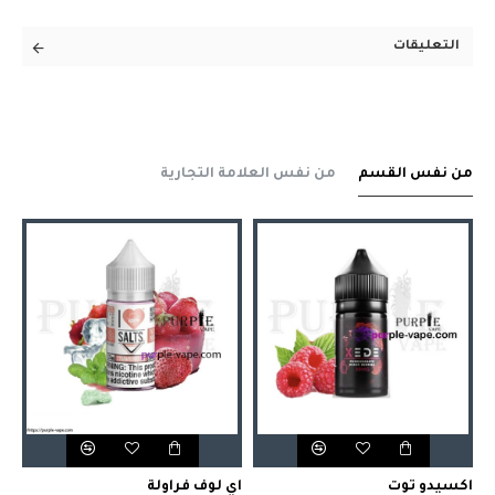
التعليقات
من نفس القسم
من نفس العلامة التجارية
بنك بانثر سموذي سولت نك 30 مل
اكسيدو توت
اي لوف فراولة
اي