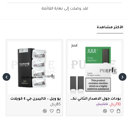
لقد وصلت إلى نهاية القائمة.
الأكثر مشاهدة
بودات جول الاصدار الثاني نكهة كريسب منثول 18 نيكوتين
يو ويل – كاليبرن جي ٤ كويلات
س
110ريال
120ريال
85ريال
5